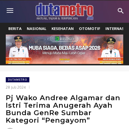
BERITA
NASIONAL
KESEHATAN
OTOMOTIF
INTERNASIO
DUTAMETRO
28 Juli 2024
Pj Wako Andree Algamar dan
Istri Terima Anugerah Ayah
Bunda GenRe Sumbar
Kategori “Pengayom”