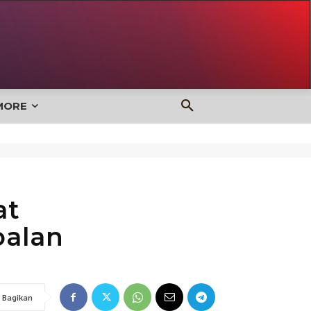
MORE
at
oalan
Bagikan