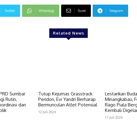
Twitter
WhatsApp
Surel
Telegram
Related News
DPRD Sumbar
Tutup Kejurnas Grasstrack
Lestarikan Bud
gi Rutin,
Peridon, Evi Yandri Berharap
Minangkabau, Fe
ordinasi dan
Bermunculan Atlet Potensial
Rago Piala Bergi
lik
Kembali Digela
12 Juli 2026
11 Juli 2026