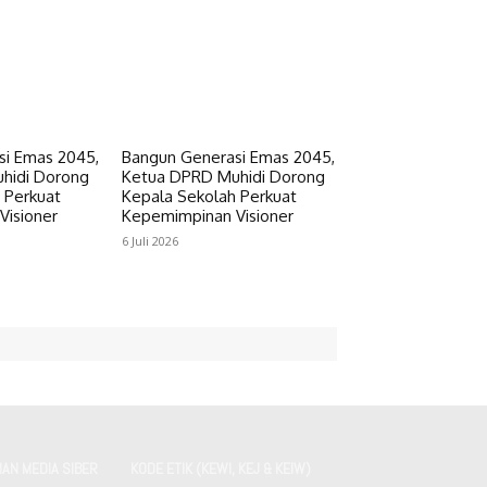
si Emas 2045,
Bangun Generasi Emas 2045,
hidi Dorong
Ketua DPRD Muhidi Dorong
 Perkuat
Kepala Sekolah Perkuat
Visioner
Kepemimpinan Visioner
6 Juli 2026
AN MEDIA SIBER
KODE ETIK (KEWI, KEJ & KEIW)