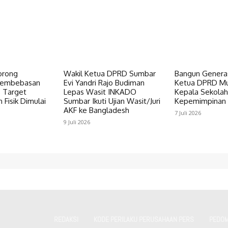
orong
Wakil Ketua DPRD Sumbar
Bangun Genera
Pembebasan
Evi Yandri Rajo Budiman
Ketua DPRD Mu
, Target
Lepas Wasit INKADO
Kepala Sekolah
Fisik Dimulai
Sumbar Ikuti Ujian Wasit/Juri
Kepemimpinan 
AKF ke Bangladesh
7 Juli 2026
9 Juli 2026
REDAKSI
KODE PERILAKU PERUSAHAAN PERS
PEDOM