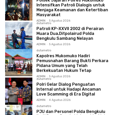
Polsek Jajaran Polres Mukomuko
Intensifkan Patroli Dialogis untuk
Menjaga Keamanan dan Ketertiban
Masyarakat
ADMIN
-
5 Agustus 2026
dutametro
Patroli KP-XXVII 2002 di Perairan
Muara Dua,Ditpolairud Polda
Bengkulu Sambang Nelayan
ADMIN
-
5 Agustus 2026
dutametro
Kapolres Mukomuko Hadiri
Pemusnahan Barang Bukti Perkara
Pidana Umum yang Telah
Berkekuatan Hukum Tetap
ADMIN
-
5 Agustus 2026
dutametro
Polri Gelar Dialog Penguatan
Internal untuk Hadapi Ancaman
Love Scamming di Era Digital
ADMIN
-
4 Agustus 2026
dutametro
PJU dan Personel Polda Bengkulu