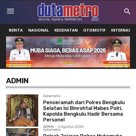
BERITA
NASIONAL
KESEHATAN
OTOMOTIF
INTERNASIO
ADMIN
dutametro
Penceramah dari Polres Bengkulu
Selatan Isi Binrohtal Mabes Polri,
Kapolda Bengkulu Hadir Bersama
Personel
ADMIN
-
6 Agustus 2026
dutametro