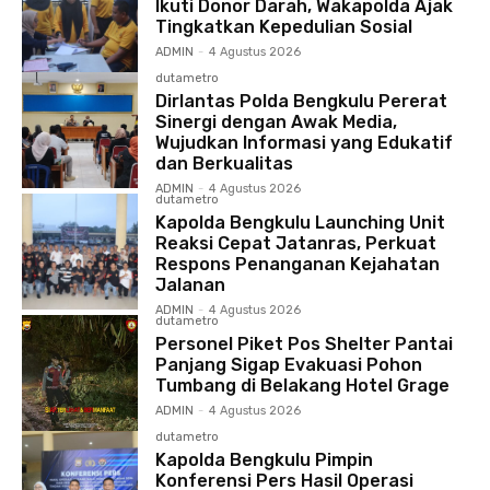
Ikuti Donor Darah, Wakapolda Ajak
Tingkatkan Kepedulian Sosial
ADMIN
-
4 Agustus 2026
dutametro
Dirlantas Polda Bengkulu Pererat
Sinergi dengan Awak Media,
Wujudkan Informasi yang Edukatif
dan Berkualitas
ADMIN
-
4 Agustus 2026
dutametro
Kapolda Bengkulu Launching Unit
Reaksi Cepat Jatanras, Perkuat
Respons Penanganan Kejahatan
Jalanan
ADMIN
-
4 Agustus 2026
dutametro
Personel Piket Pos Shelter Pantai
Panjang Sigap Evakuasi Pohon
Tumbang di Belakang Hotel Grage
ADMIN
-
4 Agustus 2026
dutametro
Kapolda Bengkulu Pimpin
Konferensi Pers Hasil Operasi