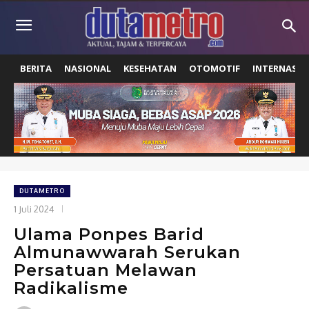
BERITA
NASIONAL
KESEHATAN
OTOMOTIF
INTERNASIO
DUTAMETRO
1 Juli 2024
Ulama Ponpes Barid
Almunawwarah Serukan
Persatuan Melawan
Radikalisme