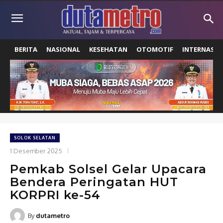
BERITA
NASIONAL
KESEHATAN
OTOMOTIF
INTERNASIO
SOLOK SELATAN
1 Desember 2025
Pemkab Solsel Gelar Upacara
Bendera Peringatan HUT
KORPRI ke-54
By
dutametro