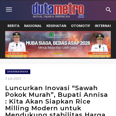
BERITA
NASIONAL
KESEHATAN
OTOMOTIF
INTERNASIO
DHARMASRAYA
3 Juli 2025
Luncurkan Inovasi “Sawah
Pokok Murah”, Bupati Annisa
: Kita Akan Siapkan Rice
Milling Modern untuk
Mendukung stabilitas Harga