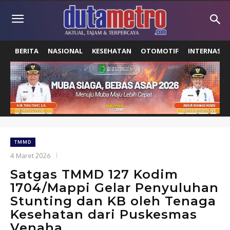
BERITA
NASIONAL
KESEHATAN
OTOMOTIF
INTERNASIO
TMMD
4 Maret 2026
Satgas TMMD 127 Kodim
1704/Mappi Gelar Penyuluhan
Stunting dan KB oleh Tenaga
Kesehatan dari Puskesmas
Venaha