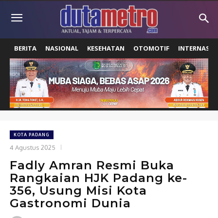
BERITA
NASIONAL
KESEHATAN
OTOMOTIF
INTERNASIO
KOTA PADANG
4 Agustus 2025
Fadly Amran Resmi Buka
Rangkaian HJK Padang ke-
356, Usung Misi Kota
Gastronomi Dunia