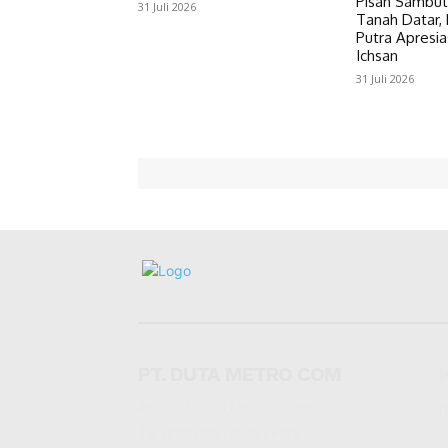
Pisah Sambut
31 Juli 2026
Tanah Datar, 
Putra Apresia
Ichsan
31 Juli 2026
PT. DUTA METRO COM
AHU-0053379.AH.01.11.thn 2020
r
Terverifikasi Dewan Pers