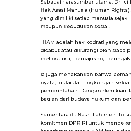
Sebagai narasumber utama, Dr (c)
Hak Asasi Manusia (Human Rights)
yang dimiliki setiap manusia sejak
maupun kedudukan sosial.
“HAM adalah hak kodrati yang melek
dicabut atau dikurangi oleh siapa
melindungi, memajukan, menegakk
Ia juga menekankan bahwa pemah
nyata, mulai dari lingkungan kelua
pemerintahan. Dengan demikian, P
bagian dari budaya hukum dan peri
Sementara itu,Nasrullah menuturka
komitmen DPR RI untuk mendekatk
kesadaran tentang HAM harus dita