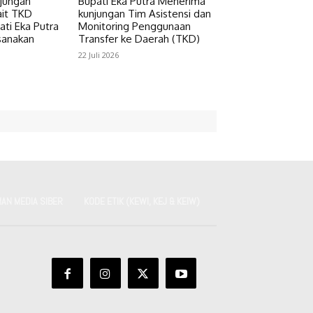
jungan
Bupati Eka Putra Menerima
ait TKD
kunjungan Tim Asistensi dan
ti Eka Putra
Monitoring Penggunaan
sanakan
Transfer ke Daerah (TKD)
22 Juli 2026
AN MEDIA SIBER
KODE ETIK (KEWI, KEJ & KEIW)