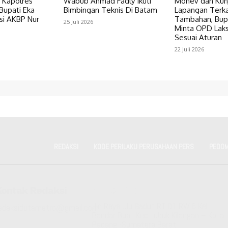
 Kapolres
Wabub Ahmad Fadly Ikuti
Monev dan Kun
Bupati Eka
Bimbingan Teknis Di Batam
Lapangan Terk
si AKBP Nur
Tambahan, Bupa
25 Juli 2026
Minta OPD Lak
Sesuai Aturan
22 Juli 2026
REDAKSI
KODE PERILAKU PERUSAHAAN PERS
PEDOM
Kontak Redaksi
Kantor Redaksi
Jln Raya Ulu Gadut RT 01 RW 6 Kel
edaksidutametro@gmail.com
Bandar Buat Kec Lubuk Kilangan – Kota
Padang -Sumatera Barat