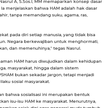
 Nasrul A, S.Sos.I, MM memaparkan konsep dasar
. Ia menjelaskan bahwa HAM adalah hak dasar
 lahir, tanpa memandang suku, agama, ras,
at pada diri setiap manusia, yang tidak bisa
 pun. Negara berkewajiban untuk menghormati,
an, dan memenuhinya,” tegas Nasrul.
aman HAM harus diwujudkan dalam kehidupan
rga, masyarakat, hingga dalam sistem
5HAM bukan sekadar jargon, tetapi menjadi
laku sosial masyarakat.
n bahwa sosialisasi ini merupakan bentuk
an isu-isu HAM ke masyarakat. Menurutnya,
namkan sejak dini agar generasi muda tumbuh