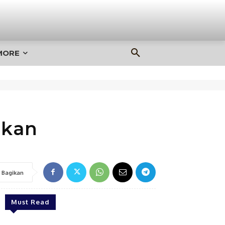
MORE
akan
Bagikan
Must Read