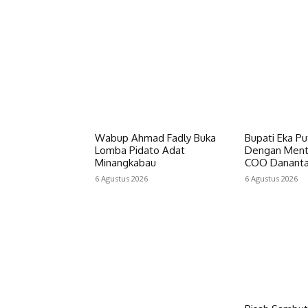
Wabup Ahmad Fadly Buka
Bupati Eka P
Lomba Pidato Adat
Dengan Ment
Minangkabau
COO Dananta
6 Agustus 2026
6 Agustus 2026