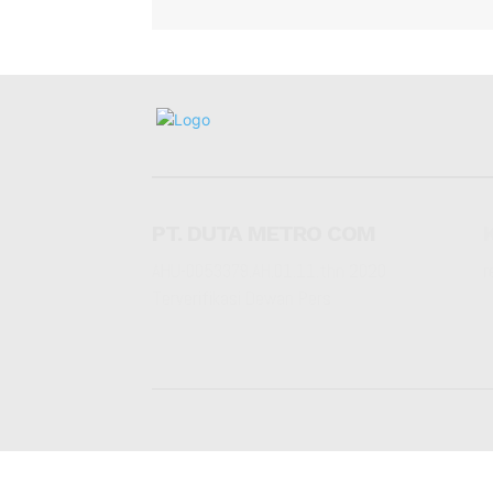
PT. DUTA METRO COM
AHU-0053379.AH.01.11.thn 2020
r
Terverifikasi Dewan Pers