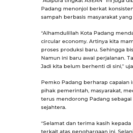
“Adipura tingkat ASEAN” ini juga d
Padang menonjol berkat konsisten
sampah berbasis masyarakat yang m
“Alhamdulillah Kota Padang mend
circular economy. Artinya kita 
proses produksi baru. Sehingga b
Namun ini baru awal perjalanan. T
Jadi kita belum berhenti di sini,” u
Pemko Padang berharap capaian i
pihak pemerintah, masyarakat, med
terus mendorong Padang sebagai K
sejahtera.
“Selamat dan terima kasih kepad
terkait atas penghargaan ini. Selan