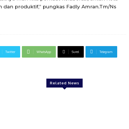
 dan produktif,” pungkas Fadly Amran.Tm/Ns
Twitter
WhatsApp
Surel
Telegram
Related News