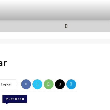
OLAHRAGA
MORE
ar
Bagikan
Must Read