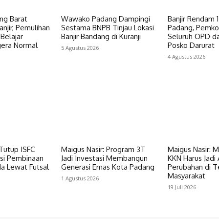
ng Barat
Wawako Padang Dampingi
Banjir Rendam 15
njir, Pemulihan
Sestama BNPB Tinjau Lokasi
Padang, Pemko
Belajar
Banjir Bandang di Kuranji
Seluruh OPD da
era Normal
Posko Darurat
5 Agustus 2026
4 Agustus 2026
Tutup ISFC
Maigus Nasir: Program 3T
Maigus Nasir: 
asi Pembinaan
Jadi Investasi Membangun
KKN Harus Jadi
a Lewat Futsal
Generasi Emas Kota Padang
Perubahan di 
Masyarakat
1 Agustus 2026
19 Juli 2026