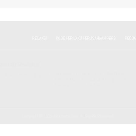
REDAKSI
KODE PERILAKU PERUSAHAAN PERS
PEDOM
Kontak Redaksi
Kantor Redaksi
Jln Raya Ulu Gadut RT 01 RW 6 Kel
edaksidutametro@gmail.com
Bandar Buat Kec Lubuk Kilangan – Kota
Padang -Sumatera Barat
Copyright © 2025 dutametro.com. All Rights Reserved.