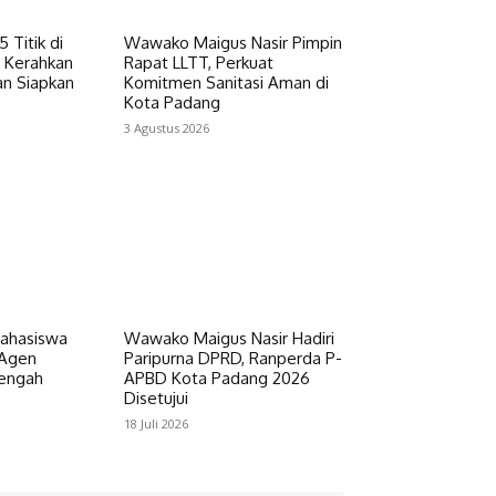
 Titik di
Wawako Maigus Nasir Pimpin
 Kerahkan
Rapat LLTT, Perkuat
n Siapkan
Komitmen Sanitasi Aman di
Kota Padang
3 Agustus 2026
Mahasiswa
Wawako Maigus Nasir Hadiri
 Agen
Paripurna DPRD, Ranperda P-
Tengah
APBD Kota Padang 2026
Disetujui
18 Juli 2026