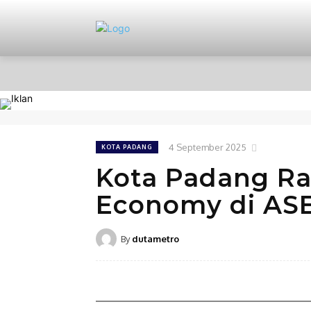
HOME
NASIONAL
PERISTIWA
4 September 2025
KOTA PADANG
Kota Padang Ra
Economy di AS
By
dutametro