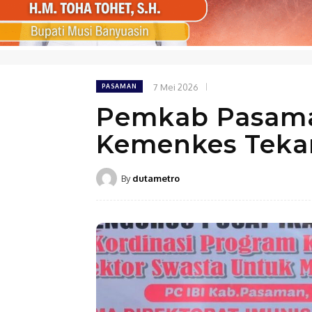
7 Mei 2026
PASAMAN
Pemkab Pasama
Kemenkes Teka
By
dutametro