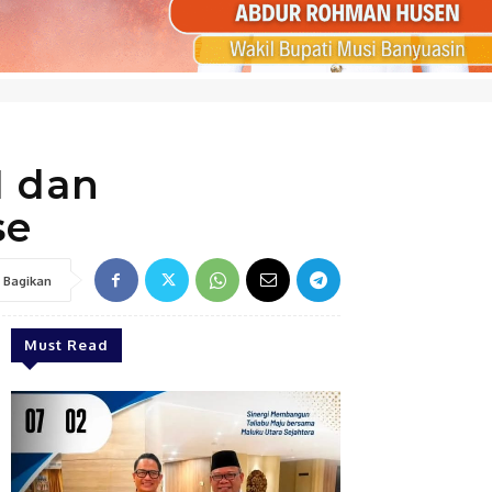
 dan
se
Bagikan
Must Read