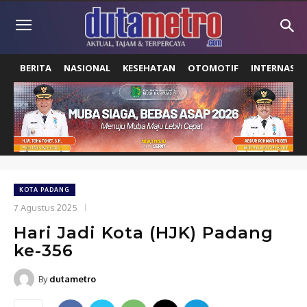
BERITA
NASIONAL
KESEHATAN
OTOMOTIF
INTERNASIO
KOTA PADANG
7 Agustus 2025
Hari Jadi Kota (HJK) Padang
ke-356
By
dutametro