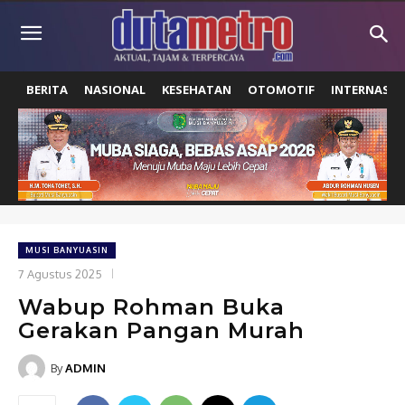
BERITA
NASIONAL
KESEHATAN
OTOMOTIF
INTERNASIO
MUSI BANYUASIN
7 Agustus 2025
Wabup Rohman Buka
Gerakan Pangan Murah
By
ADMIN