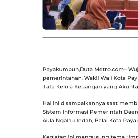
Payakumbuh,Duta Metro.com– Wujudk
pemerintahan, Wakil Wali Kota P
Tata Kelola Keuangan yang Akunta
Hal ini disampaikannya saat memb
Sistem Informasi Pemerintah Daera
Aula Ngalau Indah, Balai Kota Paya
Kegiatan ini mengusung tema “Im