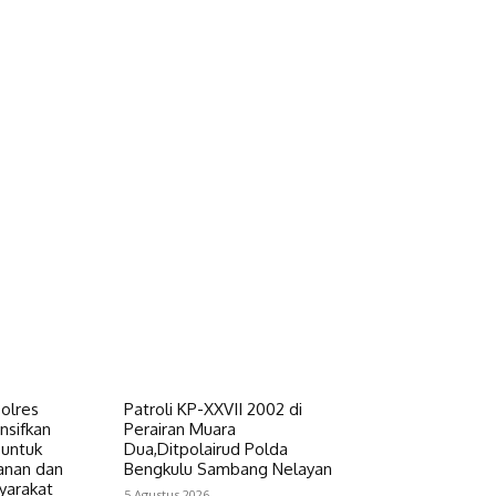
Polres
Patroli KP-XXVII 2002 di
nsifkan
Perairan Muara
 untuk
Dua,Ditpolairud Polda
anan dan
Bengkulu Sambang Nelayan
yarakat
5 Agustus 2026