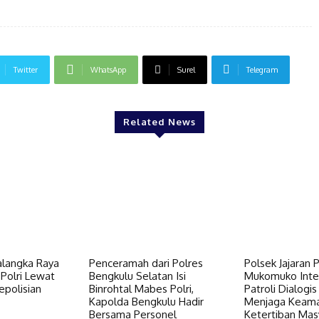
Twitter
WhatsApp
Surel
Telegram
Related News
alangka Raya
Penceramah dari Polres
Polsek Jajaran 
Polri Lewat
Bengkulu Selatan Isi
Mukomuko Inte
epolisian
Binrohtal Mabes Polri,
Patroli Dialogis
Kapolda Bengkulu Hadir
Menjaga Keam
Bersama Personel
Ketertiban Mas