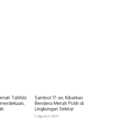
umah Tahfidz
Sambut 17-an, Kibarkan
emerdekaan,
Bendera Merah Putih di
ah
Lingkungan Sekitar
3 Agustus 2026