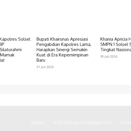
 Kapolres Solsel
Bupati Khairunas Apresiasi
Khania Apricia H
BP
Pengabdian Kapolres Lama,
SMPN 1 Solsel 
Silaturahmi
Harapkan Sinergi Semakin
Tingkat Nasiona
k Mamak
Kuat di Era Kepemimpinan
30 Juli 2026
at
Baru
31 Juli 2026
REDAKSI
KODE PERILAKU PERUSAHAAN PERS
PEDOM