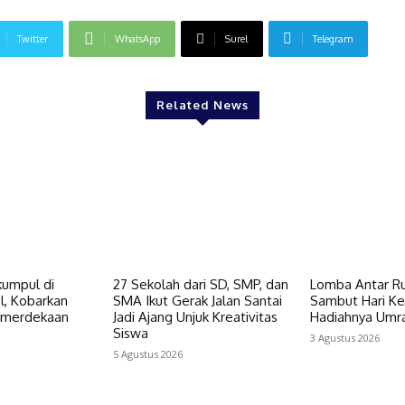
Twitter
WhatsApp
Surel
Telegram
Related News
kumpul di
27 Sekolah dari SD, SMP, dan
Lomba Antar R
l, Kobarkan
SMA Ikut Gerak Jalan Santai
Sambut Hari K
merdekaan
Jadi Ajang Unjuk Kreativitas
Hadiahnya Umr
Siswa
3 Agustus 2026
5 Agustus 2026