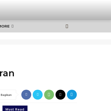
MORE
ran
Bagikan
Must Read