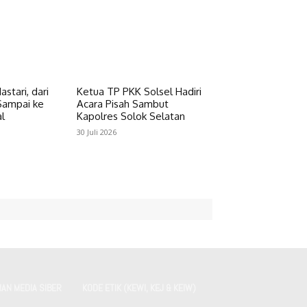
astari, dari
Ketua TP PKK Solsel Hadiri
Sampai ke
Acara Pisah Sambut
l
Kapolres Solok Selatan
30 Juli 2026
AN MEDIA SIBER
KODE ETIK (KEWI, KEJ & KEIW)