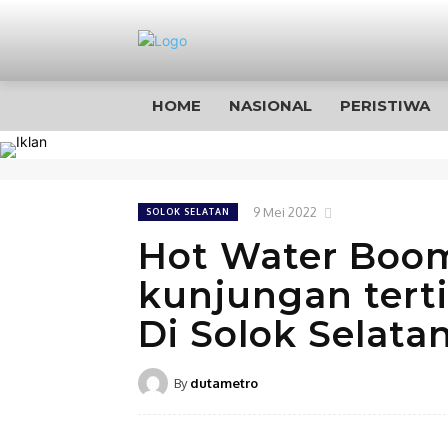
HOME
NASIONAL
PERISTIWA
9 Mei 2022
SOLOK SELATAN
Hot Water Boom
kunjungan terti
Di Solok Selata
By
dutametro