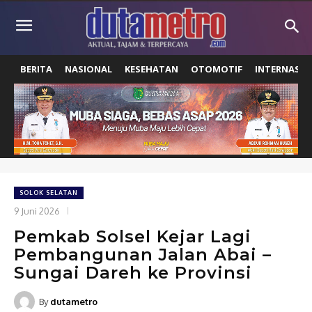
BERITA
NASIONAL
KESEHATAN
OTOMOTIF
INTERNASIO
SOLOK SELATAN
9 Juni 2026
Pemkab Solsel Kejar Lagi
Pembangunan Jalan Abai –
Sungai Dareh ke Provinsi
By
dutametro