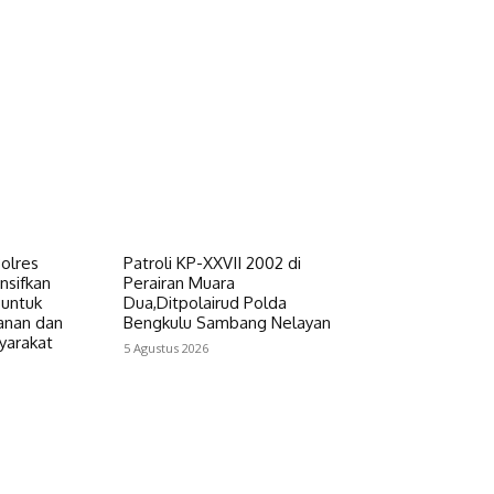
Polres
Patroli KP-XXVII 2002 di
nsifkan
Perairan Muara
 untuk
Dua,Ditpolairud Polda
anan dan
Bengkulu Sambang Nelayan
yarakat
5 Agustus 2026