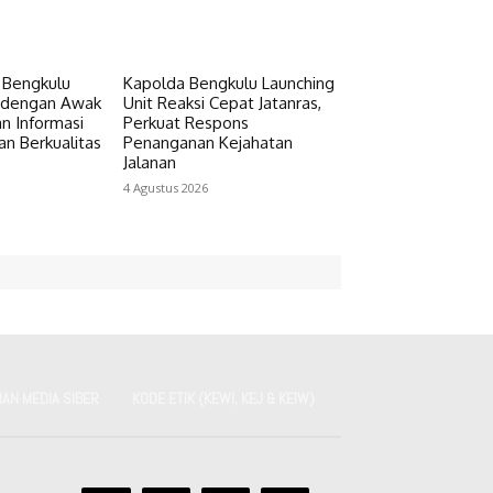
a Bengkulu
Kapolda Bengkulu Launching
i dengan Awak
Unit Reaksi Cepat Jatanras,
n Informasi
Perkuat Respons
an Berkualitas
Penanganan Kejahatan
Jalanan
4 Agustus 2026
AN MEDIA SIBER
KODE ETIK (KEWI, KEJ & KEIW)