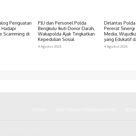
ialog Penguatan
PJU dan Personel Polda
Dirlantas Pold
k Hadapi
Bengkulu Ikuti Donor Darah,
Pererat Sinerg
e Scamming di
Wakapolda Ajak Tingkatkan
Media, Wujudka
Kepedulian Sosial
yang Edukatif d
4 Agustus 2026
4 Agustus 2026
REDAKSI
KODE PERILAKU PERUSAHAAN PERS
PEDOM