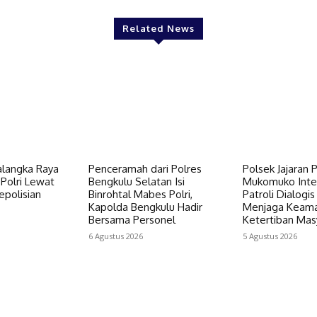
Related News
alangka Raya
Penceramah dari Polres
Polsek Jajaran 
Polri Lewat
Bengkulu Selatan Isi
Mukomuko Inte
epolisian
Binrohtal Mabes Polri,
Patroli Dialogis
Kapolda Bengkulu Hadir
Menjaga Keam
Bersama Personel
Ketertiban Mas
6 Agustus 2026
5 Agustus 2026