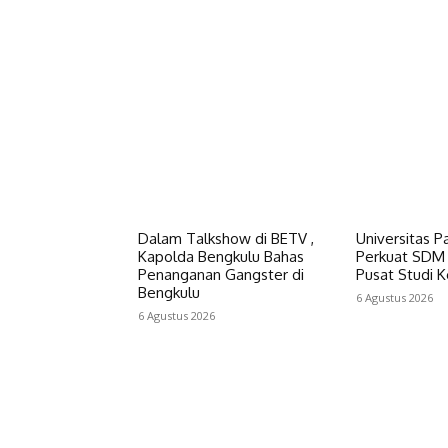
Dalam Talkshow di BETV ,
Universitas P
Kapolda Bengkulu Bahas
Perkuat SDM 
Penanganan Gangster di
Pusat Studi K
Bengkulu
6 Agustus 2026
6 Agustus 2026