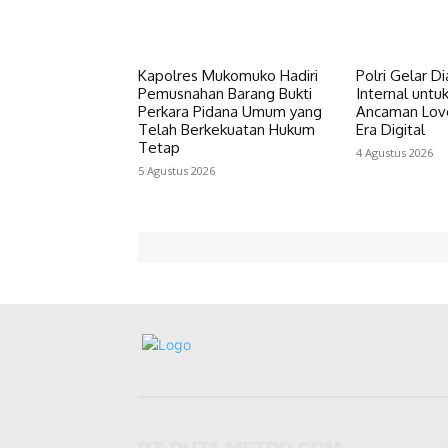
Kapolres Mukomuko Hadiri
Polri Gelar D
Pemusnahan Barang Bukti
Internal untu
Perkara Pidana Umum yang
Ancaman Lov
Telah Berkekuatan Hukum
Era Digital
Tetap
4 Agustus 2026
5 Agustus 2026