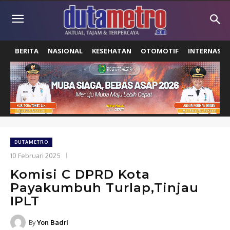
BERITA
NASIONAL
KESEHATAN
OTOMOTIF
INTERNASIO
DUTAMETRO
10 Februari 2025
Komisi C DPRD Kota
Payakumbuh Turlap,Tinjau
IPLT
By
Yon Badri