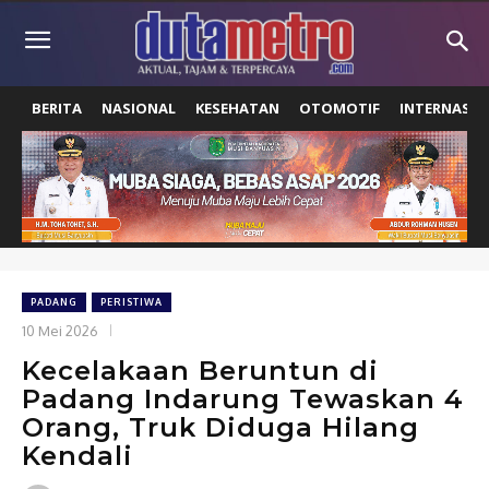
BERITA
NASIONAL
KESEHATAN
OTOMOTIF
INTERNASIO
PADANG
PERISTIWA
10 Mei 2026
Kecelakaan Beruntun di
Padang Indarung Tewaskan 4
Orang, Truk Diduga Hilang
Kendali