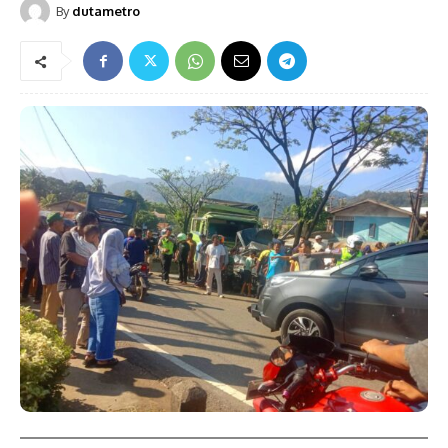
By
dutametro