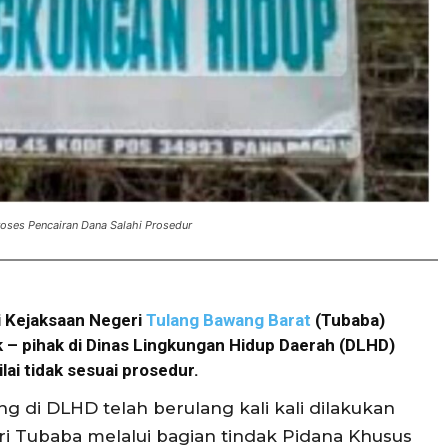
oses Pencairan Dana Salahi Prosedur
i Kejaksaan Negeri
Tulang Bawang Barat
(Tubaba)
 – pihak di Dinas Lingkungan Hidup Daerah (DLHD)
lai tidak sesuai prosedur.
g di DLHD telah berulang kali kali dilakukan
i Tubaba melalui bagian tindak Pidana Khusus