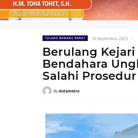
10 September 2025
TULANG BAWANG BARAT
Berulang Kejar
Bendahara Ungk
Salahi Prosedur
By
dutametro