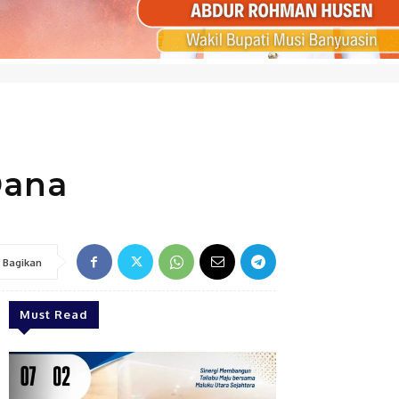
Dana
Bagikan
Must Read