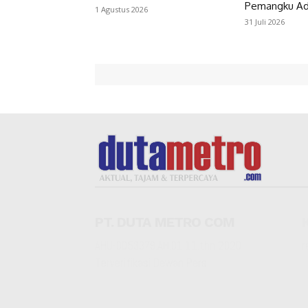
Pemangku Ad
1 Agustus 2026
31 Juli 2026
PT. DUTA METRO COM
AHU-0053379.AH.01.11.thn 2020
r
Terverifikasi Dewan Pers