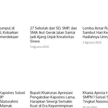
kumpul di
27 Sekolah dari SD, SMP, dan
Lomba Antar R
l, Kobarkan
SMA Ikut Gerak Jalan Santai
Sambut Hari K
merdekaan
Jadi Ajang Unjuk Kreativitas
Hadiahnya Umr
Siswa
3 Agustus 2026
5 Agustus 2026
 Kapolres Solsel
Bupati Khairunas Apresiasi
Khania Apricia H
BP
Pengabdian Kapolres Lama,
SMPN 1 Solsel 
Silaturahmi
Harapkan Sinergi Semakin
Tingkat Nasiona
k Mamak
Kuat di Era Kepemimpinan
30 Juli 2026