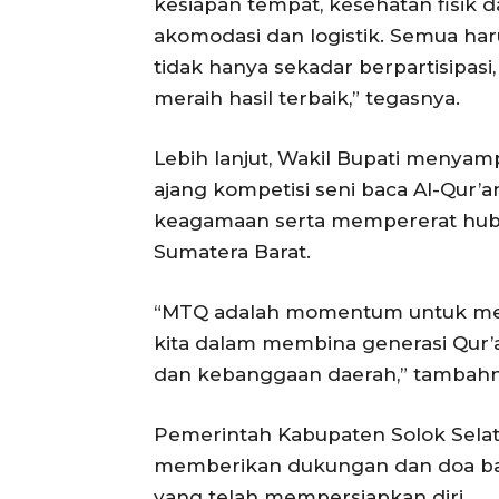
kesiapan tempat, kesehatan fisik 
akomodasi dan logistik. Semua har
tidak hanya sekadar berpartisipas
meraih hasil terbaik,” tegasnya.
Lebih lanjut, Wakil Bupati menya
ajang kompetisi seni baca Al-Qur’a
keagamaan serta mempererat hub
Sumatera Barat.
“MTQ adalah momentum untuk me
kita dalam membina generasi Qur’an
dan kebanggaan daerah,” tambahn
Pemerintah Kabupaten Solok Sela
memberikan dukungan dan doa bagi p
yang telah mempersiapkan diri.