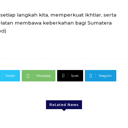
iap langkah kita, memperkuat ikhtiar, serta
Selatan membawa keberkahan bagi Sumatera
ed)
Twitter
WhatsApp
Surel
Telegram
Related News