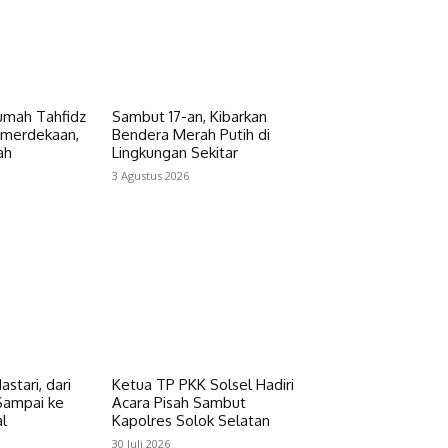
umah Tahfidz
Sambut 17-an, Kibarkan
emerdekaan,
Bendera Merah Putih di
ah
Lingkungan Sekitar
3 Agustus 2026
astari, dari
Ketua TP PKK Solsel Hadiri
Sampai ke
Acara Pisah Sambut
l
Kapolres Solok Selatan
30 Juli 2026