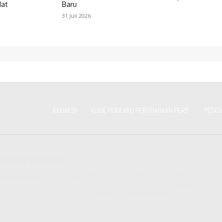
at
Baru
31 Juli 2026
REDAKSI
KODE PERILAKU PERUSAHAAN PERS
PEDOM
Kontak Redaksi
Kantor Redaksi
Jln Raya Ulu Gadut RT 01 RW 6 Kel
edaksidutametro@gmail.com
Bandar Buat Kec Lubuk Kilangan – Kota
Padang -Sumatera Barat