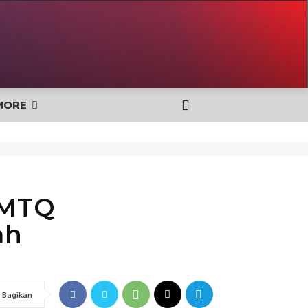
MORE
 MTQ
ah
Bagikan