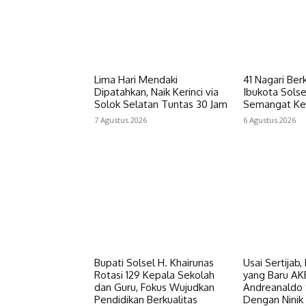
Lima Hari Mendaki
41 Nagari Ber
Dipatahkan, Naik Kerinci via
Ibukota Solse
Solok Selatan Tuntas 30 Jam
Semangat Ke
7 Agustus 2026
6 Agustus 2026
Bupati Solsel H. Khairunas
Usai Sertijab,
Rotasi 129 Kepala Sekolah
yang Baru AK
dan Guru, Fokus Wujudkan
Andreanaldo 
Pendidikan Berkualitas
Dengan Nini