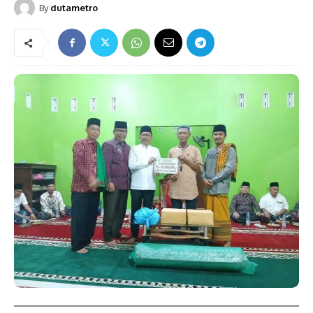
By
dutametro