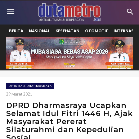
BERITA
NASIONAL
KESEHATAN
OTOMOTIF
INTERNASIO
DPRD KAB. DHARMASRAYA
29 Maret 2025
DPRD Dharmasraya Ucapkan
Selamat Idul Fitri 1446 H, Ajak
Masyarakat Pererat
Silaturahmi dan Kepedulian
Sosial