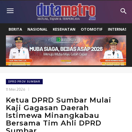
BERITA
NASIONAL
KESEHATAN
OTOMOTIF
INTERNASIO
DPRD PROV SUMBAR
11 Mei 2026
Ketua DPRD Sumbar Mulai
Kaji Gagasan Daerah
Istimewa Minangkabau
Bersama Tim Ahli DPRD
Sumbar