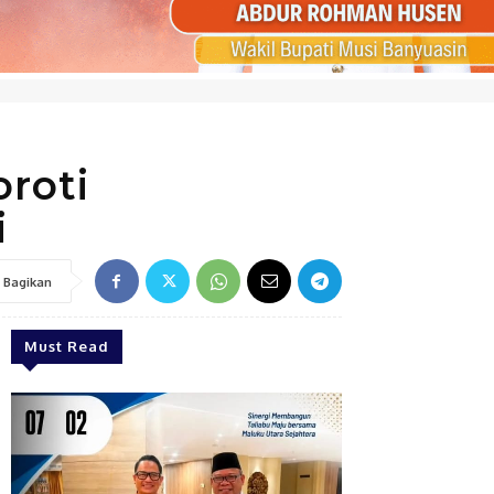
roti
i
Bagikan
Must Read