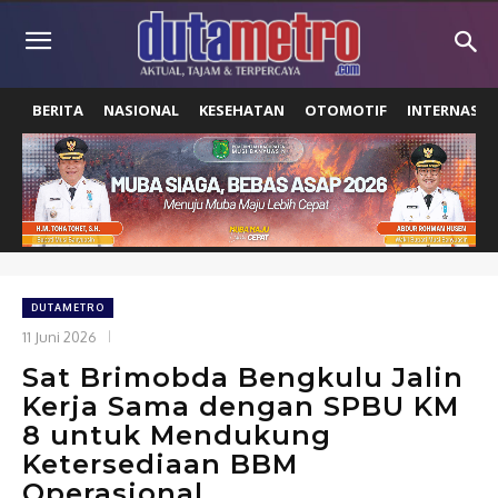
BERITA
NASIONAL
KESEHATAN
OTOMOTIF
INTERNASIO
DUTAMETRO
11 Juni 2026
Sat Brimobda Bengkulu Jalin
Kerja Sama dengan SPBU KM
8 untuk Mendukung
Ketersediaan BBM
Operasional