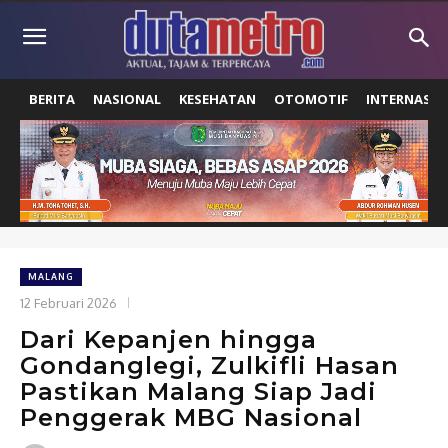
BERITA
NASIONAL
KESEHATAN
OTOMOTIF
INTERNASIO
MALANG
12 Februari 2026
Dari Kepanjen hingga
Gondanglegi, Zulkifli Hasan
Pastikan Malang Siap Jadi
Penggerak MBG Nasional