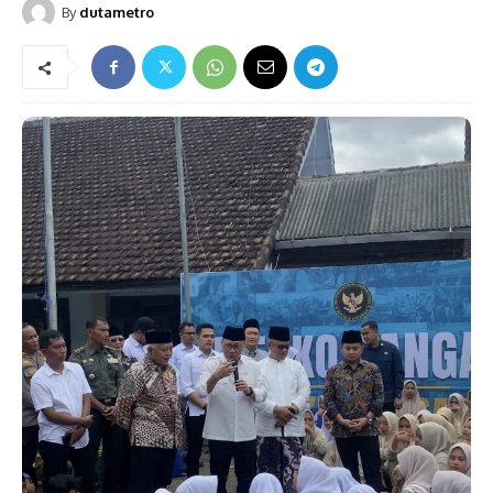
By
dutametro