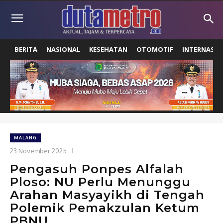
BERITA
NASIONAL
KESEHATAN
OTOMOTIF
INTERNASIO
MALANG
23 November 2025
Pengasuh Ponpes Alfalah
Ploso: NU Perlu Menunggu
Arahan Masyayikh di Tengah
Polemik Pemakzulan Ketum
PBNU