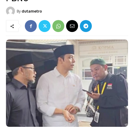
By
dutametro