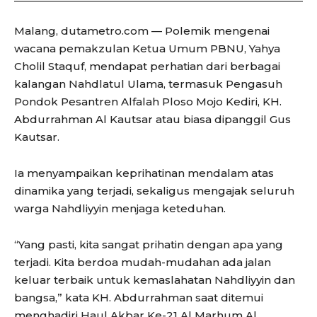
Malang, dutametro.com — Polemik mengenai
wacana pemakzulan Ketua Umum PBNU, Yahya
Cholil Staquf, mendapat perhatian dari berbagai
kalangan Nahdlatul Ulama, termasuk Pengasuh
Pondok Pesantren Alfalah Ploso Mojo Kediri, KH.
Abdurrahman Al Kautsar atau biasa dipanggil Gus
Kautsar.
Ia menyampaikan keprihatinan mendalam atas
dinamika yang terjadi, sekaligus mengajak seluruh
warga Nahdliyyin menjaga keteduhan.
“Yang pasti, kita sangat prihatin dengan apa yang
terjadi. Kita berdoa mudah-mudahan ada jalan
keluar terbaik untuk kemaslahatan Nahdliyyin dan
bangsa,” kata KH. Abdurrahman saat ditemui
menghadiri Haul Akbar Ke-21 Al Marhum Al