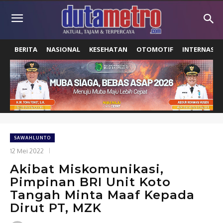
BERITA
NASIONAL
KESEHATAN
OTOMOTIF
INTERNASIO
SAWAHLUNTO
12 Mei 2022
Akibat Miskomunikasi,
Pimpinan BRI Unit Koto
Tangah Minta Maaf Kepada
Dirut PT, MZK