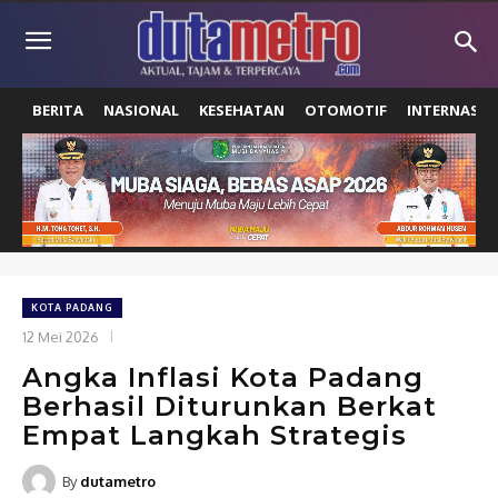
BERITA
NASIONAL
KESEHATAN
OTOMOTIF
INTERNASIO
KOTA PADANG
12 Mei 2026
Angka Inflasi Kota Padang
Berhasil Diturunkan Berkat
Empat Langkah Strategis
By
dutametro