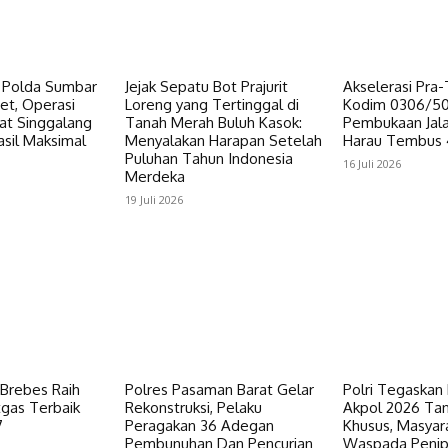
 Polda Sumbar
Jejak Sepatu Bot Prajurit
Akselerasi Pra
et, Operasi
Loreng yang Tertinggal di
Kodim 0306/50
at Singgalang
Tanah Merah Buluh Kasok:
Pembukaan Jala
asil Maksimal
Menyalakan Harapan Setelah
Harau Tembus 
Puluhan Tahun Indonesia
16 Juli 2026
Merdeka
19 Juli 2026
Brebes Raih
Polres Pasaman Barat Gelar
Polri Tegaskan
tgas Terbaik
Rekonstruksi, Pelaku
Akpol 2026 Tan
7
Peragakan 36 Adegan
Khusus, Masyar
Pembunuhan Dan Pencurian
Waspada Peni