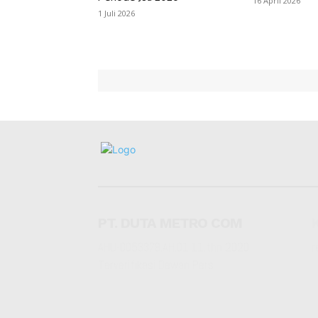
16 April 2026
1 Juli 2026
PT. DUTA METRO COM
AHU-0053379.AH.01.11.thn 2020
r
Terverifikasi Dewan Pers