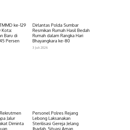
-TMMD ke-129
Dirlantas Polda Sumbar
 Kota:
Resmikan Rumah Hasil Bedah
n Baru di
Rumah dalam Rangka Hari
45 Persen
Bhayangkara ke-80
3 Juli 2026
 Rekrutmen
Personel Polres Rejang
pa Jalur
Lebong Laksanakan
akat Diminta
Sterilisasi Gereja Jelang
puan
Ibadah, Situasi Aman