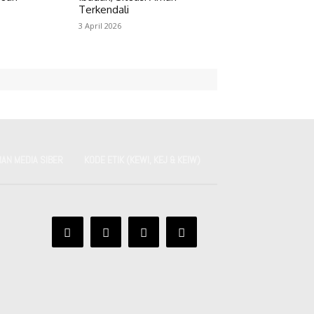
Terkendali
3 April 2026
AN MEDIA SIBER
KODE ETIK (KEWI, KEJ & KEIW)