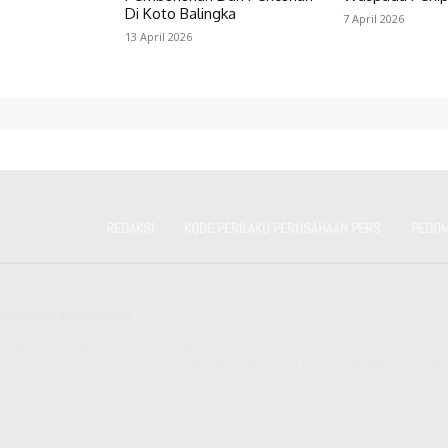
Di Koto Balingka
7 April 2026
13 April 2026
REDAKSI
KODE PERILAKU PERUSAHAAN PERS
PEDOM
Kontak Redaksi
Kantor Redaksi
Jln Raya Ulu Gadut RT 01 RW 6 Kel
edaksidutametro@gmail.com
Bandar Buat Kec Lubuk Kilangan – Kota
Padang -Sumatera Barat