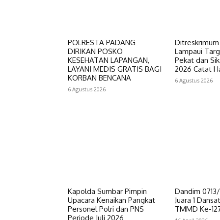
POLRESTA PADANG
Ditreskrimum
DIRIKAN POSKO
Lampaui Targ
KESEHATAN LAPANGAN,
Pekat dan Sik
LAYANI MEDIS GRATIS BAGI
2026 Catat H
KORBAN BENCANA
6 Agustus 2026
6 Agustus 2026
Kapolda Sumbar Pimpin
Dandim 0713/
Upacara Kenaikan Pangkat
Juara 1 Dansa
Personel Polri dan PNS
TMMD Ke-12
Periode Juli 2026