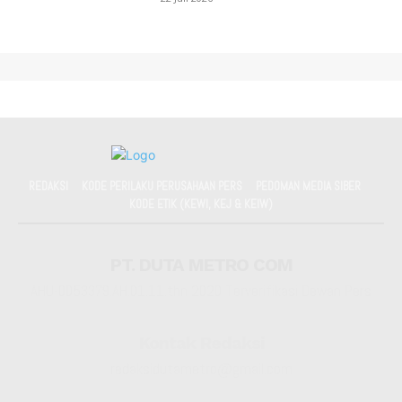
REDAKSI
KODE PERILAKU PERUSAHAAN PERS
PEDOMAN MEDIA SIBER
KODE ETIK (KEWI, KEJ & KEIW)
PT. DUTA METRO COM
AHU-0053379.AH.01.11.thn 2020 Terverifikasi Dewan Pers
Kontak Redaksi
redaksidutametro@gmail.com