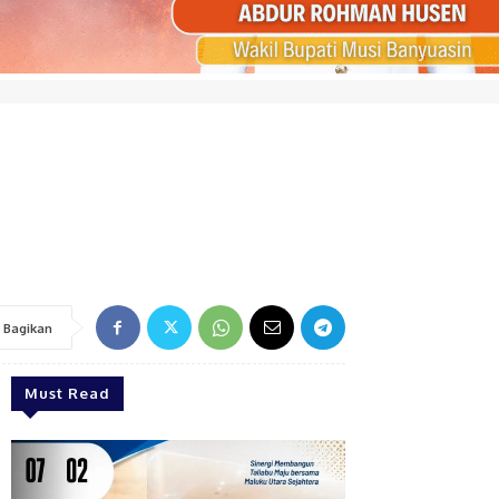
h
Bagikan
Must Read