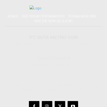
REDAKSI
KODE PERILAKU PERUSAHAAN PERS
PEDOMAN MEDIA SIBER
KODE ETIK (KEWI, KEJ & KEIW)
PT. DUTA METRO COM
AHU-0053379.AH.01.11.thn 2020 Terverifikasi Dewan Pers
Kontak Redaksi
redaksidutametro@gmail.com
Kantor Redaksi
Jln Raya Ulu Gadut RT 01 RW 6 Kel Bandar Buat Kec Lubuk
Kilangan – Kota Padang -Sumatera Barat