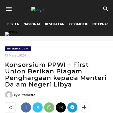
BERITA
NASIONAL
KESEHATAN
OTOMOTIF
INTERNASIO
INTERNASIONAL
15 Maret 2024
Konsorsium PPWI – First
Union Berikan Piagam
Penghargaan kepada Menteri
Dalam Negeri Libya
By
dutametro