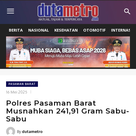
BERITA
NASIONAL
KESEHATAN
OTOMOTIF
INTERNASIO
PASAMAN BARAT
16 Mei 2025
Polres Pasaman Barat
Musnahkan 241,91 Gram Sabu-
Sabu
By
dutametro