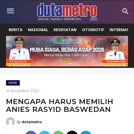
BERITA
NASIONAL
KESEHATAN
OTOMOTIF
INTERNASIO
OPINI
16 November 2022
MENGAPA HARUS MEMILIH
ANIES RASYID BASWEDAN
By
dutametro