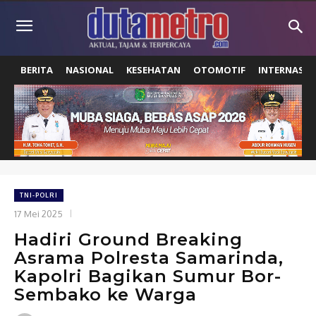
BERITA
NASIONAL
KESEHATAN
OTOMOTIF
INTERNASIO
TNI-POLRI
17 Mei 2025
Hadiri Ground Breaking
Asrama Polresta Samarinda,
Kapolri Bagikan Sumur Bor-
Sembako ke Warga