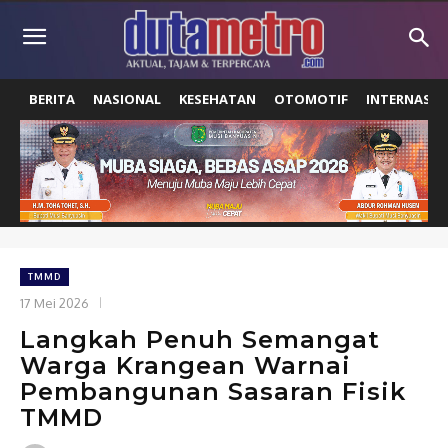
BERITA
NASIONAL
KESEHATAN
OTOMOTIF
INTERNASIO
TMMD
17 Mei 2026
Langkah Penuh Semangat
Warga Krangean Warnai
Pembangunan Sasaran Fisik
TMMD