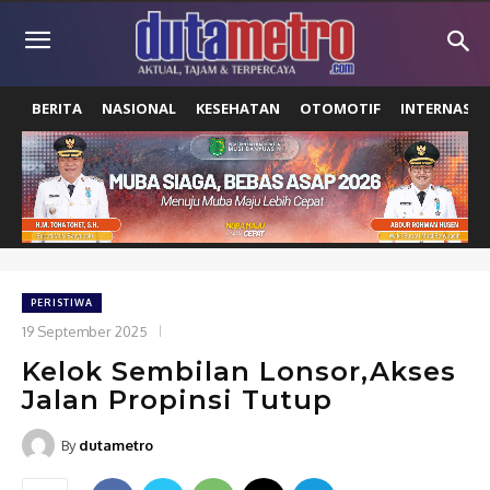
BERITA
NASIONAL
KESEHATAN
OTOMOTIF
INTERNASIO
PERISTIWA
19 September 2025
Kelok Sembilan Lonsor,Akses
Jalan Propinsi Tutup
By
dutametro