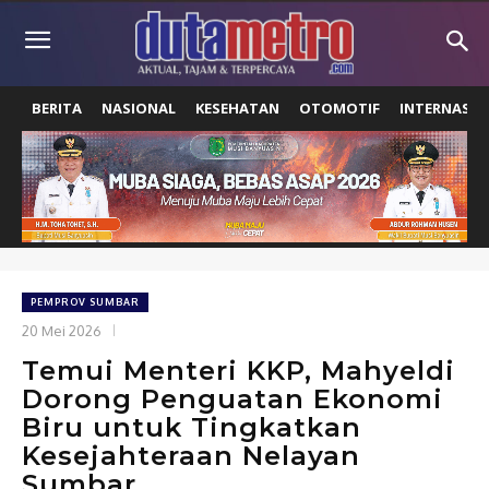
BERITA
NASIONAL
KESEHATAN
OTOMOTIF
INTERNASIO
PEMPROV SUMBAR
20 Mei 2026
Temui Menteri KKP, Mahyeldi
Dorong Penguatan Ekonomi
Biru untuk Tingkatkan
Kesejahteraan Nelayan
Sumbar