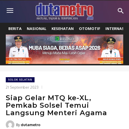
BERITA
NASIONAL
KESEHATAN
OTOMOTIF
INTERNASIO
SOLOK SELATAN
21 September 2023
Siap Gelar MTQ ke-XL,
Pemkab Solsel Temui
Langsung Menteri Agama
By
dutametro