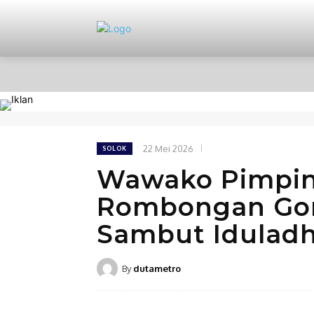
HOME
NASIONAL
PERISTIWA
22 Mei 2026
SOLOK
Wawako Pimpin
Rombongan Gor
Sambut Iduladh
By
dutametro