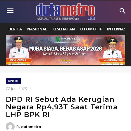
BERITA
NASIONAL
KESEHATAN
OTOMOTIF
INTERNASIO
DPD RI
22 Juni 2023
DPD RI Sebut Ada Kerugian
Negara Rp4,93T Saat Terima
LHP BPK RI
By
dutametro