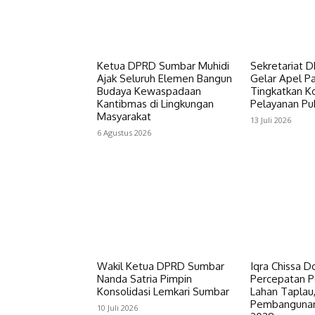
Ketua DPRD Sumbar Muhidi
Sekretariat 
Ajak Seluruh Elemen Bangun
Gelar Apel Pa
Budaya Kewaspadaan
Tingkatkan Ko
Kantibmas di Lingkungan
Pelayanan Pub
Masyarakat
13 Juli 2026
6 Agustus 2026
Wakil Ketua DPRD Sumbar
Iqra Chissa D
Nanda Satria Pimpin
Percepatan 
Konsolidasi Lemkari Sumbar
Lahan Taplau
Pembangunan 
10 Juli 2026