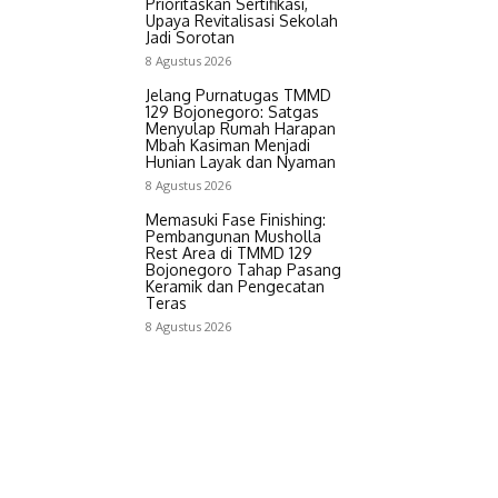
Prioritaskan Sertifikasi,
Upaya Revitalisasi Sekolah
Jadi Sorotan
8 Agustus 2026
Jelang Purnatugas TMMD
129 Bojonegoro: Satgas
Menyulap Rumah Harapan
Mbah Kasiman Menjadi
Hunian Layak dan Nyaman
8 Agustus 2026
Memasuki Fase Finishing:
Pembangunan Musholla
Rest Area di TMMD 129
Bojonegoro Tahap Pasang
Keramik dan Pengecatan
Teras
8 Agustus 2026