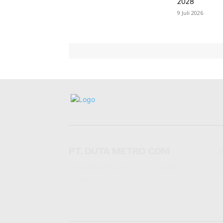
2028
9 Juli 2026
PT. DUTA METRO COM
AHU-0053379.AH.01.11.thn 2020
r
Terverifikasi Dewan Pers