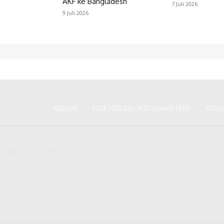
AKF ke Bangladesh
7 Juli 2026
9 Juli 2026
REDAKSI
KODE PERILAKU PERUSAHAAN PERS
PEDOM
Kontak Redaksi
Kantor Redaksi
Jln Raya Ulu Gadut RT 01 RW 6 Kel
edaksidutametro@gmail.com
Bandar Buat Kec Lubuk Kilangan – Kota
Padang -Sumatera Barat