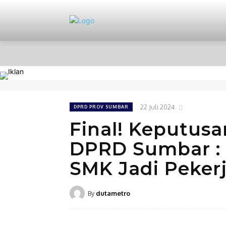
HOME
NASIONAL
PERISTIWA
22 Juli 2024
DPRD PROV SUMBAR
Final! Keputus
DPRD Sumbar : 
SMK Jadi Peker
By
dutametro