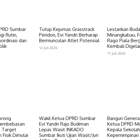
DPRD Sumbar
Tutup Kejurnas Grasstrack
Lestarikan Bud
gi Rutin,
Peridon, Evi Yandri Berharap
Minangkabau, Fe
ordinasi dan
Bermunculan Atlet Potensial
Rago Piala Bergi
lik
Kembali Digela
12 Juli 2026
11 Juli 2026
orong
Wakil Ketua DPRD Sumbar
Bangun Genera
Pembebasan
Evi Yandri Rajo Budiman
Ketua DPRD Mu
, Target
Lepas Wasit INKADO
Kepala Sekolah
Fisik Dimulai
Sumbar Ikuti Ujian Wasit/Juri
Kepemimpinan 