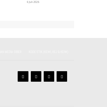
6 Juli 2026
AN MEDIA SIBER
KODE ETIK (KEWI, KEJ & KEIW)