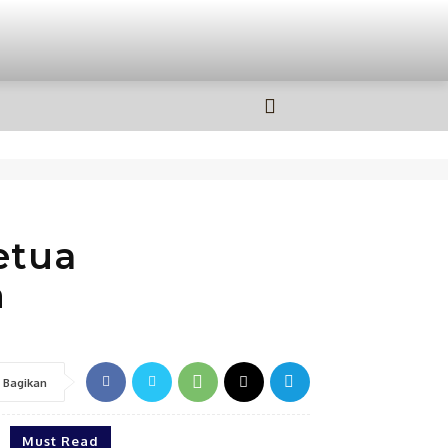
OLAHRAGA
MORE
etua
n
Bagikan
Must Read