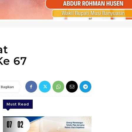
at
Ke 67
Bagikan
Must Read