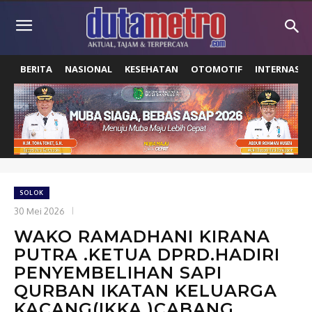
BERITA
NASIONAL
KESEHATAN
OTOMOTIF
INTERNASIO
SOLOK
30 Mei 2026
WAKO RAMADHANI KIRANA
PUTRA .KETUA DPRD.HADIRI
PENYEMBELIHAN SAPI
QURBAN IKATAN KELUARGA
KACANG(IKKA )CABANG