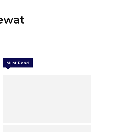
Lewat
Must Read