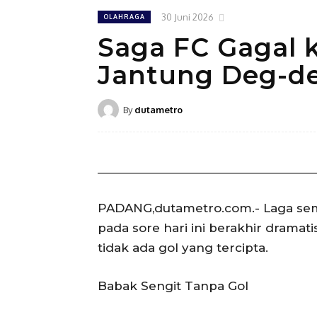
30 Juni 2026
OLAHRAGA
Saga FC Gagal k
Jantung Deg-d
By
dutametro
PADANG,dutametro.com.- Laga semi
pada sore hari ini berakhir dramat
tidak ada gol yang tercipta.
Babak Sengit Tanpa Gol