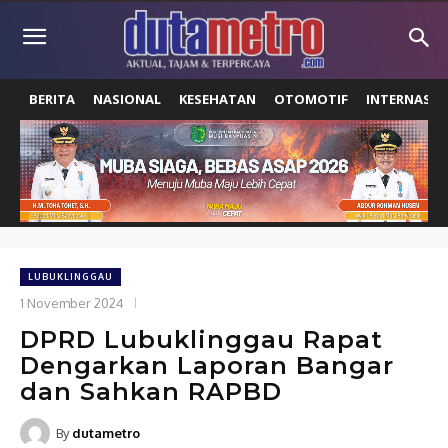
BERITA
NASIONAL
KESEHATAN
OTOMOTIF
INTERNASIO
LUBUKLINGGAU
1 November 2024
DPRD Lubuklinggau Rapat
Dengarkan Laporan Bangar
dan Sahkan RAPBD
By
dutametro