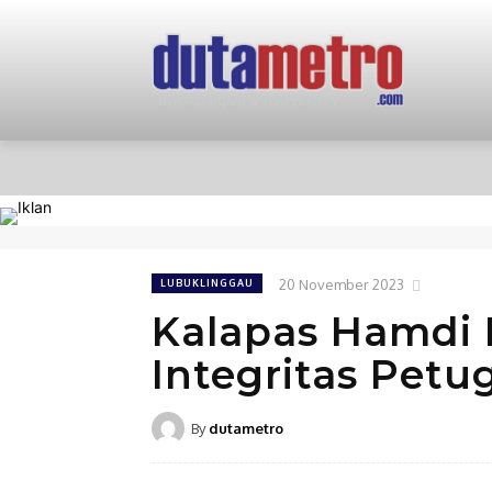
HOME
NASIONAL
PERISTIWA
20 November 2023
LUBUKLINGGAU
Kalapas Hamdi 
Integritas Petu
By
dutametro