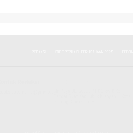
REDAKSI
KODE PERILAKU PERUSAHAAN PERS
PEDOM
Kontak Redaksi
Kantor Redaksi
Jln Raya Ulu Gadut RT 01 RW 6 Kel
edaksidutametro@gmail.com
Bandar Buat Kec Lubuk Kilangan – Kota
Padang -Sumatera Barat
Copyright © 2025 dutametro.com. All Rights Reserved.