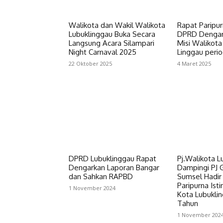
Walikota dan Wakil Walikota
Rapat Paripu
Lubuklinggau Buka Secara
DPRD Dengark
Langsung Acara Silampari
Misi Walikota
Night Carnaval 2025
Linggau peri
22 Oktober 2025
4 Maret 2025
DPRD Lubuklinggau Rapat
Pj.Walikota L
Dengarkan Laporan Bangar
Dampingi PJ 
dan Sahkan RAPBD
Sumsel Hadir
Paripurna Is
1 November 2024
Kota Lubukli
Tahun
1 November 202