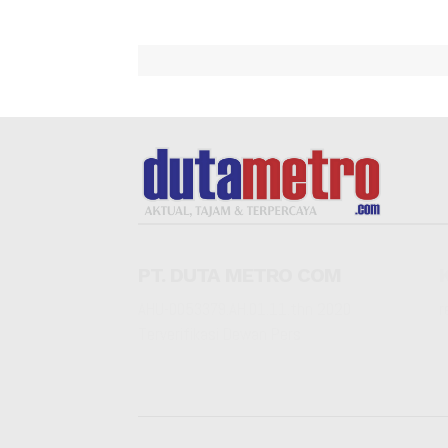
PT. DUTA METRO COM
AHU-0053379.AH.01.11.thn 2020
r
Terverifikasi Dewan Pers