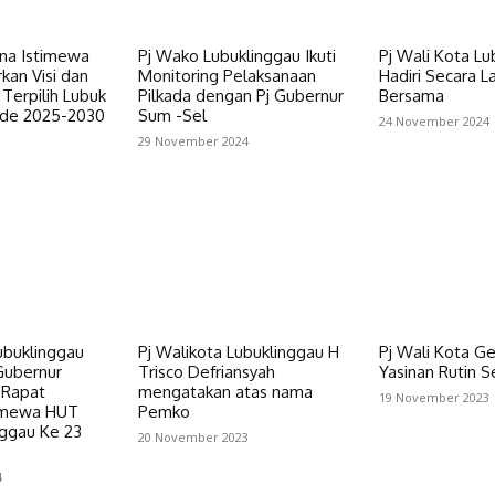
rna Istimewa
Pj Wako Lubuklinggau Ikuti
Pj Wali Kota Lu
an Visi dan
Monitoring Pelaksanaan
Hadiri Secara 
 Terpilih Lubuk
Pilkada dengan Pj Gubernur
Bersama
ode 2025-2030
Sum -Sel
24 November 2024
29 November 2024
ubuklinggau
Pj Walikota Lubuklinggau H
Pj Wali Kota Ge
Gubernur
Trisco Defriansyah
Yasinan Rutin S
 Rapat
mengatakan atas nama
19 November 2023
timewa HUT
Pemko
nggau Ke 23
20 November 2023
4