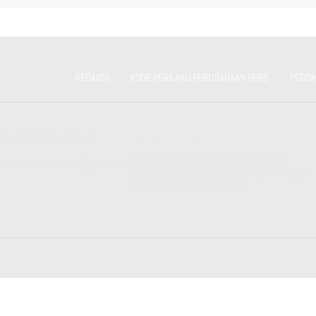
REDAKSI
KODE PERILAKU PERUSAHAAN PERS
PEDOM
Kontak Redaksi
Kantor Redaksi
Jln Raya Ulu Gadut RT 01 RW 6 Kel
edaksidutametro@gmail.com
Bandar Buat Kec Lubuk Kilangan – Kota
Padang -Sumatera Barat
Copyright © 2025 dutametro.com. All Rights Reserved.