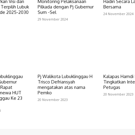
an Visi dan
Monitoring Pelaksanaan
Hadiri Secara 
 Terpilih Lubuk
Pilkada dengan Pj Gubernur
Bersama
ode 2025-2030
Sum -Sel
24 November 2024
29 November 2024
ubuklinggau
Pj Walikota Lubuklinggau H
Kalapas Hamdi 
Gubernur
Trisco Defriansyah
Tingkatkan Inte
 Rapat
mengatakan atas nama
Petugas
timewa HUT
Pemko
20 November 2023
nggau Ke 23
20 November 2023
4