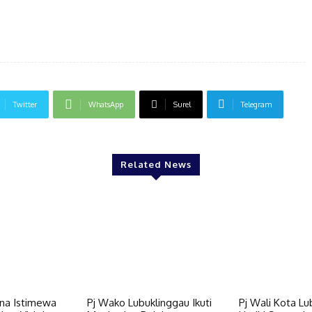
Twitter
WhatsApp
Surel
Telegram
Related News
rna Istimewa
Pj Wako Lubuklinggau Ikuti
Pj Wali Kota Lu