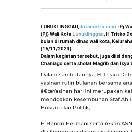
LUBUKLINGGAU,
dutametro.com
.-Pj W
(Pj) Wali Kota
Lubuklinggau
, H Trisko D
bulan di rumah dinas wali kota, Kelura
(16/11/2023).
Dalam kegiatan tersebut, juga diisi de
Chaniago serta sholat Magrib dan Isya
Dalam sambutannya, H Trisko Def
yasinan rutin bulanan bersama ana
â€œYasinan hari ini merupakan kal
mendoakan kesembuhan Staf Ahli 
Hukum dan Politik,
H Hendri Hermani serta rekan ASN l
dia.Sementara dalam tausiyahnya,