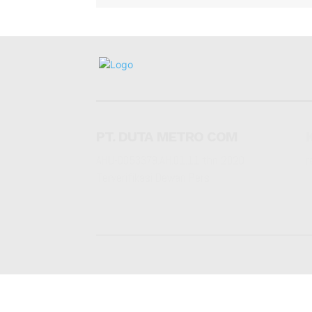
PT. DUTA METRO COM
AHU-0053379.AH.01.11.thn 2020
r
Terverifikasi Dewan Pers