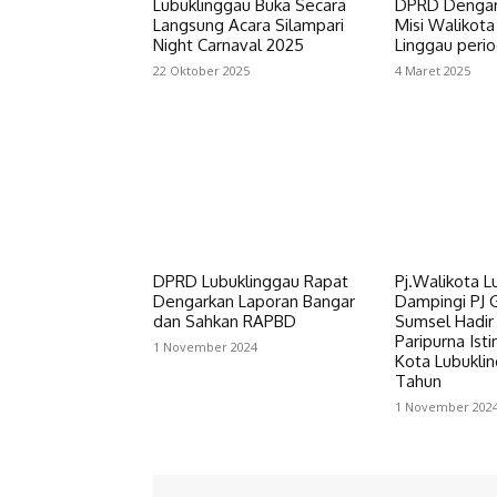
Lubuklinggau Buka Secara
DPRD Dengark
Langsung Acara Silampari
Misi Walikota
Night Carnaval 2025
Linggau peri
22 Oktober 2025
4 Maret 2025
DPRD Lubuklinggau Rapat
Pj.Walikota L
Dengarkan Laporan Bangar
Dampingi PJ 
dan Sahkan RAPBD
Sumsel Hadir
Paripurna Is
1 November 2024
Kota Lubukli
Tahun
1 November 202