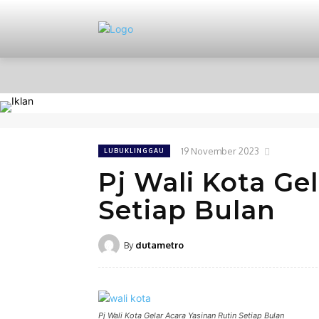
HOME
NASIONAL
PERISTIWA
19 November 2023
LUBUKLINGGAU
Pj Wali Kota Ge
Setiap Bulan
By
dutametro
Pj Wali Kota Gelar Acara Yasinan Rutin Setiap Bulan