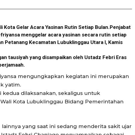
ali Kota Gelar Acara Yasinan Rutin Setiap Bulan.Penjabat
efriyansa menggelar acara yasinan secara rutin setiap
han Petanang Kecamatan Lubuklinggau Utara l, Kamis
ngan tausiyah yang disampaikan oleh Ustadz Febri Eras
 berjamaah.
riyansa mengungkapkan kegiatan ini merupakan
k yatim.
i kedua dilaksanakan, sekaligus untuk
Wali Kota Lubuklinggau Bidang Pemerintahan
ainnya yang saat ini sedang menderita sakit ujar
 Ustadz Febri Chaniago menyampaikan sebagai